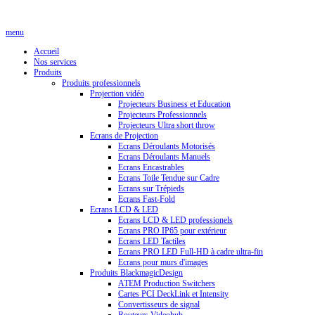
menu
Accueil
Nos services
Produits
Produits professionnels
Projection vidéo
Projecteurs Business et Education
Projecteurs Professionnels
Projecteurs Ultra short throw
Ecrans de Projection
Ecrans Déroulants Motorisés
Ecrans Déroulants Manuels
Ecrans Encastrables
Ecrans Toile Tendue sur Cadre
Ecrans sur Trépieds
Ecrans Fast-Fold
Ecrans LCD & LED
Ecrans LCD & LED professionels
Ecrans PRO IP65 pour extérieur
Ecrans LED Tactiles
Ecrans PRO LED Full-HD à cadre ultra-fin
Ecrans pour murs d'images
Produits BlackmagicDesign
ATEM Production Switchers
Cartes PCI DeckLink et Intensity
Convertisseurs de signal