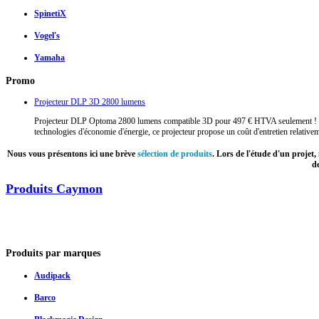
SpinetiX
Vogel's
Yamaha
Promo
Projecteur DLP 3D 2800 lumens
Projecteur DLP Optoma 2800 lumens compatible 3D pour 497 € HTVA seulement ! Ce vi
technologies d'économie d'énergie, ce projecteur propose un coût d'entretien relativem
Nous vous présentons ici une brève
sélection de produits
. Lors de l'étude d'un projet
de
Produits Caymon
Produits
par marques
Audipack
Barco