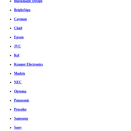
Blackmagic Design
BrightSign
Caymon
Chief
Epson
JVC
Kef
Kramer Electronics
Madrix
NEC
Optoma
Panasonic
Procolor
Samsung
Sony