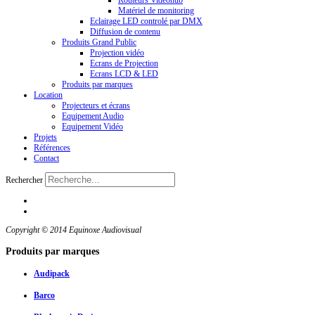
Routeurs Videohub
Matériel de monitoring
Eclairage LED controlé par DMX
Diffusion de contenu
Produits Grand Public
Projection vidéo
Ecrans de Projection
Ecrans LCD & LED
Produits par marques
Location
Projecteurs et écrans
Equipement Audio
Equipement Vidéo
Projets
Références
Contact
Rechercher
Copyright © 2014 Equinoxe Audiovisual
Produits
par marques
Audipack
Barco