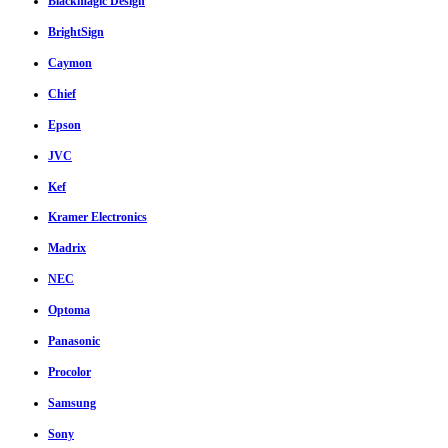
Blackmagic Design
BrightSign
Caymon
Chief
Epson
JVC
Kef
Kramer Electronics
Madrix
NEC
Optoma
Panasonic
Procolor
Samsung
Sony